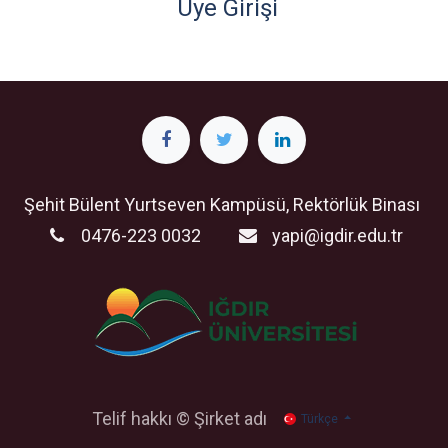
Üye Girişi
Şehit Bülent Yurtseven Kampüsü, Rektörlük Binası
0476-223 0032
yapi@igdir.edu.tr
Telif hakkı © Şirket adı
Türkçe